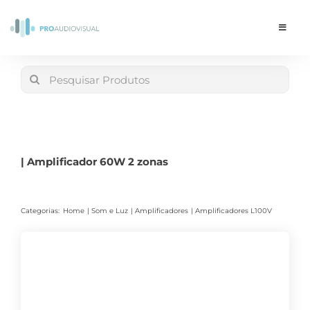
Skip
to
Toggle
Navigat
content
Conta
Search
for:
LOJA
Carrinho
| Amplificador 60W 2 zonas
Categorias:
Home
Som e Luz
Amplificadores
Amplificadores L100V