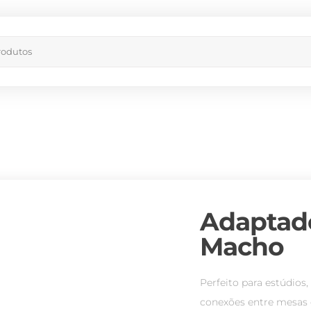
Adaptad
Macho
Perfeito para estúdios,
conexões entre mesas d