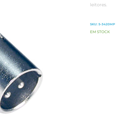
leitores.
SKU:
5-3420MP
EM STOCK