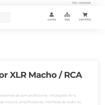
Olá, visitante!
conta
loja
carrinho
or XLR Macho / RCA
 sistemas de som profissional, instalações AV e
e mistura, amplificadores, interfaces de áudio ou