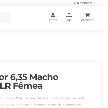
Olá, visitante!
conta
loja
carrinho
or 6,35 Macho
XLR Fêmea
o Mono / XLR Fêmea oferece uma solução versátil
ivos de áudio com diferentes tipos de conectores.