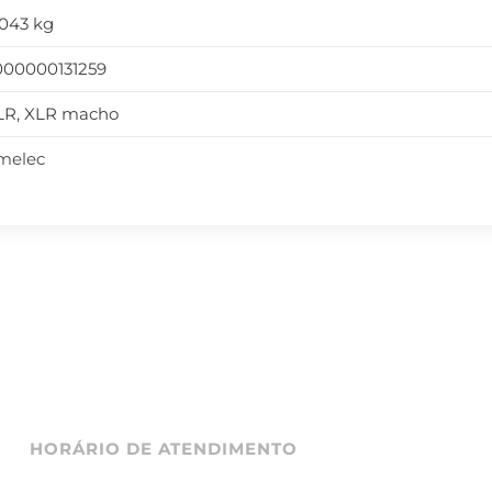
,043 kg
000000131259
LR, XLR macho
melec
HORÁRIO DE ATENDIMENTO