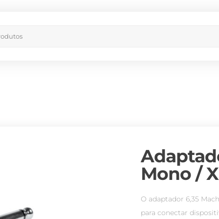
Adaptad
Mono / 
O adaptador 6,35 Mach
para conectar disposit