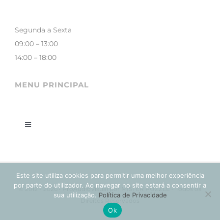
Segunda a Sexta
09:00 – 13:00
14:00 – 18:00
MENU PRINCIPAL
Toggle
Navigation
LOJA
Este site utiliza cookies para permitir uma melhor experiência
CONTACTOS
por parte do utilizador. Ao navegar no site estará a consentir a
© 2012 - 2026 • ProAudioVisual por MISTER PUZZLE - Todos os
sua utilização.
Política de Privacidade
Direitos Reservados
Ok
A MINHA CONTA