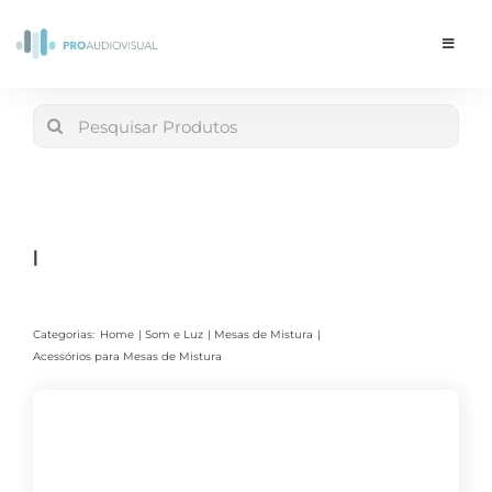
Skip
to
Toggle
Navigat
content
Conta
Search
for:
LOJA
Carrinho
|
Categorias:
Home
Som e Luz
Mesas de Mistura
Acessórios para Mesas de Mistura