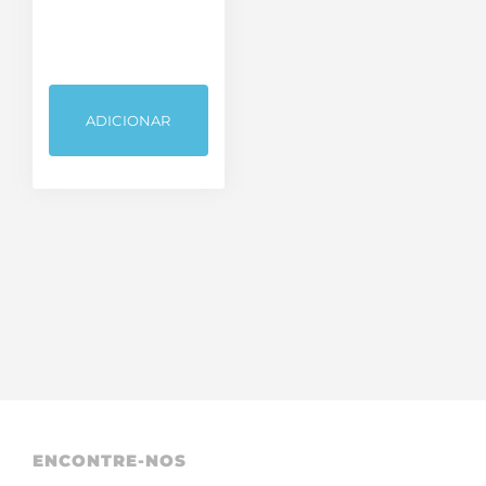
Bastidores / Racks
Cabos
ADICIONAR
Fichas, Conectores e Adaptadores
Sem categoria
Som e Luz
TV Áudio e Vídeo
ENCONTRE-NOS