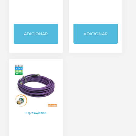
ADICIONAR
ADICIONAR
Categorias de produto
Bastidores / Racks
Cabos
Fichas, Conectores e Adaptadores
EQ-234/0300
Sem categoria
Som e Luz