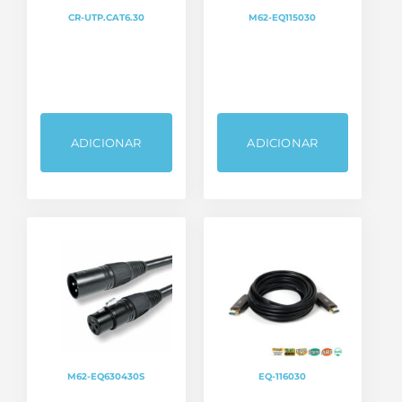
CR-UTP.CAT6.30
M62-EQ115030
ADICIONAR
ADICIONAR
M62-EQ630430S
EQ-116030