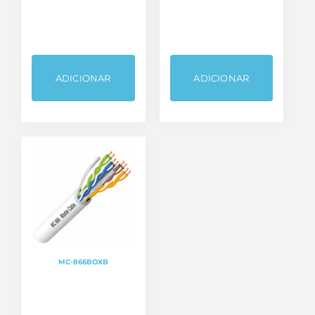
ADICIONAR
ADICIONAR
Categorias de produto
Bastidores / Racks
Cabos
Fichas, Conectores e Adaptadores
MC-866BOXB
Sem categoria
Som e Luz