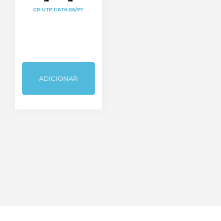
CR-UTP.CAT6.06/PT
ADICIONAR
Categorias de produto
Bastidores / Racks
Cabos
Fichas, Conectores e Adaptadores
Sem categoria